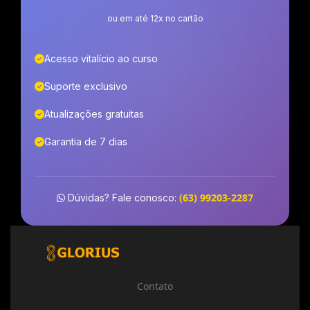
ou em até 12x no cartão
Acesso vitalício ao curso
Suporte exclusivo
Atualizações gratuitas
Garantia de 7 dias
(63) 99203-2287
Dúvidas? Fale conosco:
Contato